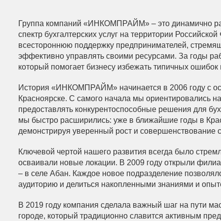
Группа компаний «ИНКОМПРАЙМ» – это динамично ра
спектр бухгалтерских услуг на территории Российско
всестороннюю поддержку предпринимателей, стремящ
эффективно управлять своими ресурсами. За годы ра
который помогает бизнесу избежать типичных ошибок 
История «ИНКОМПРАЙМ» начинается в 2006 году с о
Красноярске. С самого начала мы ориентировались на
предоставлять конкурентоспособные решения для бух
мы быстро расширились: уже в ближайшие годы в Кра
демонстрируя уверенный рост и совершенствование с
Ключевой чертой нашего развития всегда было стремл
осваивали новые локации. В 2009 году открыли филиал
– в селе Абан. Каждое новое подразделение позвол
аудиторию и делиться накопленными знаниями и опыт
В 2019 году компания сделала важный шаг на пути м
городе, который традиционно славится активным пре