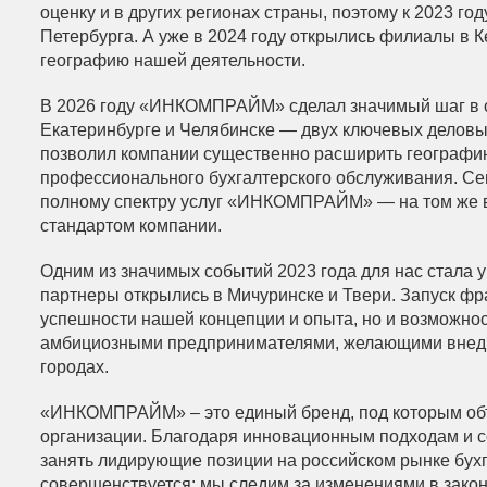
оценку и в других регионах страны, поэтому к 2023 г
Петербурга. А уже в 2024 году открылись филиалы в 
географию нашей деятельности.
В 2026 году «ИНКОМПРАЙМ» сделал значимый шаг в с
Екатеринбурге и Челябинске — двух ключевых деловы
позволил компании существенно расширить географию 
профессионального бухгалтерского обслуживания. Се
полному спектру услуг «ИНКОМПРАЙМ» — на том же в
стандартом компании.
Одним из значимых событий 2023 года для нас стала 
партнеры открылись в Мичуринске и Твери. Запуск фр
успешности нашей концепции и опыта, но и возможно
амбициозными предпринимателями, желающими внедря
городах.
«ИНКОМПРАЙМ» – это единый бренд, под которым об
организации. Благодаря инновационным подходам и
занять лидирующие позиции на российском рынке бух
совершенствуется: мы следим за изменениями в зако