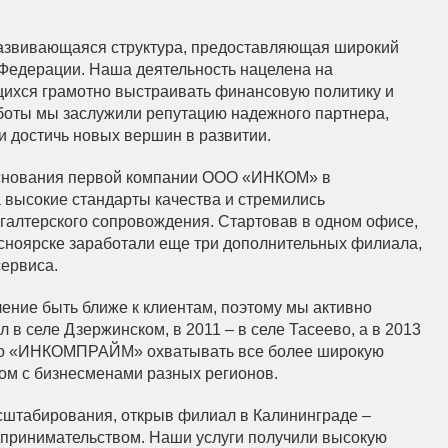
звивающаяся структура, предоставляющая широкий
й Федерации. Наша деятельность нацелена на
ихся грамотно выстраивать финансовую политику и
боты мы заслужили репутацию надежного партнера,
и достичь новых вершин в развитии.
снования первой компании ООО «ИНКОМ» в
 высокие стандарты качества и стремились
галтерского сопровождения. Стартовав в одном офисе,
сноярске заработали еще три дополнительных филиала,
ервиса.
ение быть ближе к клиентам, поэтому мы активно
 в селе Дзержинском, в 2011 – в селе Тасеево, а в 2013
яло «ИНКОМПРАЙМ» охватывать все более широкую
ом с бизнесменами разных регионов.
асштабирования, открыв филиал в Калининграде –
дпринимательством. Наши услуги получили высокую