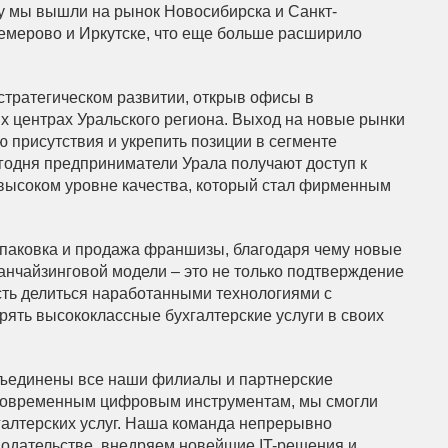
оду мы вышли на рынок Новосибирска и Санкт-
Кемерово и Иркутске, что еще больше расширило
тратегическом развитии, открыв офисы в
х центрах Уральского региона. Выход на новые рынки
присутствия и укрепить позиции в сегменте
годня предприниматели Урала получают доступ к
ысоком уровне качества, который стал фирменным
упаковка и продажа франшизы, благодаря чему новые
анчайзинговой модели – это не только подтверждение
сть делиться наработанными технологиями с
ть высококлассные бухгалтерские услуги в своих
ъединены все наши филиалы и партнерские
 современным цифровым инструментам, мы смогли
галтерских услуг. Наша команда непрерывно
нодательстве, внедряем новейшие IT-решения и