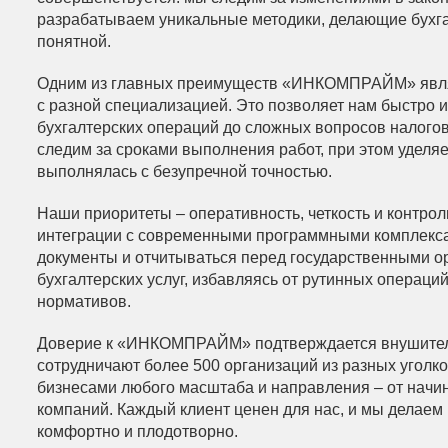
разрабатываем уникальные методики, делающие бухга
понятной.
Одним из главных преимуществ «ИНКОМПРАЙМ» являет
с разной специализацией. Это позволяет нам быстро 
бухгалтерских операций до сложных вопросов налого
следим за сроками выполнения работ, при этом уделя
выполнялась с безупречной точностью.
Наши приоритеты – оперативность, четкость и контро
интеграции с современными программными комплекса
документы и отчитываться перед государственными ор
бухгалтерских услуг, избавляясь от рутинных операц
нормативов.
Доверие к «ИНКОМПРАЙМ» подтверждается внушительн
сотрудничают более 500 организаций из разных уголк
бизнесами любого масштаба и направления – от нач
компаний. Каждый клиент ценен для нас, и мы делаем
комфортно и плодотворно.