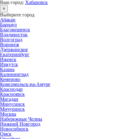
Ваш город:
Хабаровск
×
Выберите город
Абакан
Барнаул
Благовещенск
Владивосток
Волгоград
Воронеж
Дзержинское
Екатеринбург
Ижевск
Иркутск
Казань
Калининград
Кемерово
Комсомольск-на-Амуре
Краснодар
Красноярск
Магадан
Минусинск
Мичуринск
Москва
Набережные Челны
Нижний Новгород
Новосибирск
Омск
Оренбург