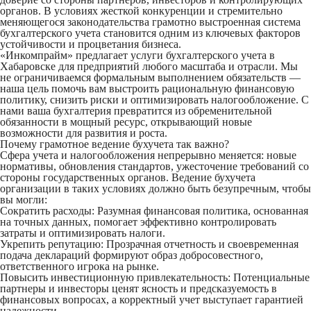
органов. В условиях жесткой конкуренции и стремительно
меняющегося законодательства грамотно выстроенная система
бухгалтерского учета становится одним из ключевых факторов
устойчивости и процветания бизнеса.
«Инкомпрайм»
предлагает
услуги бухгалтерского учета
в
Хабаровске для предприятий любого масштаба и отрасли. Мы
не ограничиваемся формальным выполнением обязательств —
наша цель помочь вам выстроить рациональную финансовую
политику, снизить риски и оптимизировать налогообложение. С
нами ваша бухгалтерия превратится из обременительной
обязанности в мощный ресурс, открывающий новые
возможности для развития и роста.
Почему грамотное ведение бухучета так важно?
Сфера учета и налогообложения непрерывно меняется: новые
нормативы, обновления стандартов, ужесточение требований со
стороны государственных органов. Ведение бухучета
организации в таких условиях должно быть безупречным, чтобы
вы могли:
Сократить расходы:
Разумная финансовая политика, основанная
на точных данных, помогает эффективно контролировать
затраты и оптимизировать налоги.
Укрепить репутацию:
Прозрачная отчетность и своевременная
подача деклараций формируют образ добросовестного,
ответственного игрока на рынке.
Повысить инвестиционную привлекательность:
Потенциальные
партнеры и инвесторы ценят ясность и предсказуемость в
финансовых вопросах, а корректный учет выступает гарантией
надежности.