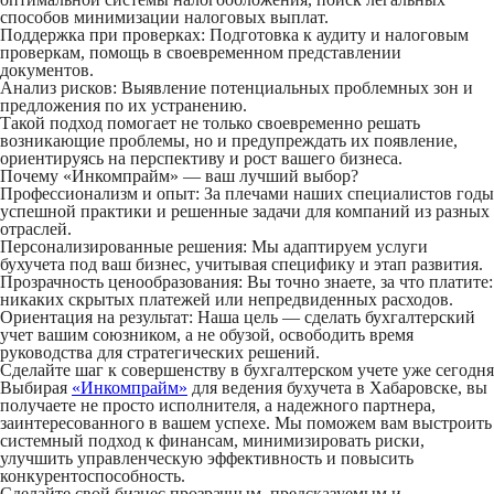
способов минимизации налоговых выплат.
Поддержка при проверках:
Подготовка к аудиту и налоговым
проверкам, помощь в своевременном представлении
документов.
Анализ рисков:
Выявление потенциальных проблемных зон и
предложения по их устранению.
Такой подход помогает не только своевременно решать
возникающие проблемы, но и предупреждать их появление,
ориентируясь на перспективу и рост вашего бизнеса.
Почему «Инкомпрайм» — ваш лучший выбор?
Профессионализм и опыт:
За плечами наших специалистов годы
успешной практики и решенные задачи для компаний из разных
отраслей.
Персонализированные решения:
Мы адаптируем услуги
бухучета под ваш бизнес, учитывая специфику и этап развития.
Прозрачность ценообразования:
Вы точно знаете, за что платите:
никаких скрытых платежей или непредвиденных расходов.
Ориентация на результат:
Наша цель — сделать бухгалтерский
учет вашим союзником, а не обузой, освободить время
руководства для стратегических решений.
Сделайте шаг к совершенству в бухгалтерском учете уже сегодня
Выбирая
«Инкомпрайм»
для
ведения бухучета
в Хабаровске, вы
получаете не просто исполнителя, а надежного партнера,
заинтересованного в вашем успехе. Мы поможем вам выстроить
системный подход к финансам, минимизировать риски,
улучшить управленческую эффективность и повысить
конкурентоспособность.
Сделайте свой бизнес прозрачным, предсказуемым и