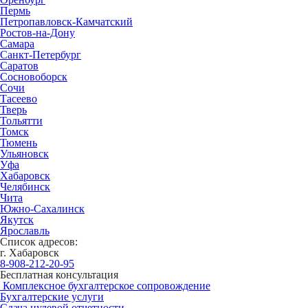
Пермь
Петропавловск-Камчатский
Ростов-на-Дону
Самара
Санкт-Петербург
Саратов
Сосновоборск
Сочи
Тасеево
Тверь
Тольятти
Томск
Тюмень
Ульяновск
Уфа
Хабаровск
Челябинск
Чита
Южно-Сахалинск
Якутск
Ярославль
Список адресов:
г. Хабаровск
8-908-212-20-95
Бесплатная консультация
Комплексное бухгалтерское сопровождение
Бухгалтерские услуги
Сдача нулевой отчетности