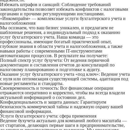
Избежать штрафов и санкций:
Соблюдение требований
законодательства позволяет избежать конфликтов с налоговыми
органами и прочими регулирующими инстанциями.
«Инкомпрайм» — комплексные услуги бухгалтерского учета и
налогообложения
Мы осознаем, что ваш бизнес уникален, и предлагаем не
шаблонные решения, а индивидуальный подход к оказанию
услуг бухгалтерского учета. Наша команда — это
профессионалы, имеющие богатый практический опыт,
глубокие знания в области учета и налогообложения, а также
навыки работы с современными IT-инструментами
автоматизации процессов. В результате вы получаете:
Полный спектр услуг бухучета:
От ведения первичной
документации и составления отчетов до консультаций по
налоговому планированию и подготовке к аудиту.
Оказание услуг бухгалтерского учета «под ключ»:
Ведение учета
с нуля или оптимизация существующей системы, адаптация под
новые регламенты и стандарты.
Своевременность и точность:
Все финансовые операции
отражаются оперативно и корректно, чтобы вы всегда владели
актуальной информацией о состоянии дел.
Конфиденциальность и защита данных:
Гарантируем
безопасность коммерческой тайны и надежную охрану вашей
финансовой информации.
Услуги бухгалтерского учета: сфера применения
Ведение бухучета актуально для компаний любого масштаба —
от стартапов, делающих первые шаги в предпринимательстве,
до крупных производственных холдингов. Мы предлагаем: